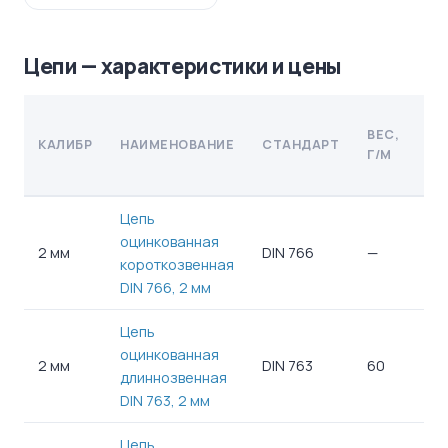
Цепи — характеристики и цены
ВЕС,
РА
КАЛИБР
НАИМЕНОВАНИЕ
СТАНДАРТ
Г/М
НА
Цепь
оцинкованная
2 мм
DIN 766
—
—
короткозвенная
DIN 766, 2 мм
Цепь
оцинкованная
2 мм
DIN 763
60
80 
длиннозвенная
DIN 763, 2 мм
Цепь