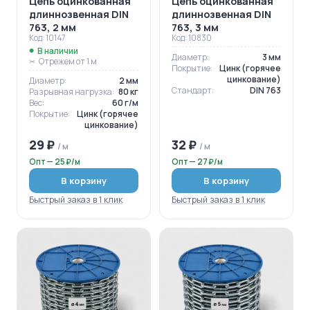
Цепь оцинкованная
Цепь оцинкованная
длиннозвенная DIN
длиннозвенная DIN
763, 2 мм
763, 3 мм
Код: 10147
Код: 10830
В наличии
Диаметр:
3 мм
Отрежем от 1 м
Покрытие:
Цинк (горячее
цинкование)
Диаметр:
2 мм
Стандарт:
DIN 763
Разрывная нагрузка:
80 кг
Вес:
60 г/м
Покрытие:
Цинк (горячее
цинкование)
29 ₽
32 ₽
/ м
/ м
Опт — 25 ₽/м
Опт — 27 ₽/м
В корзину
В корзину
Быстрый заказ в 1 клик
Быстрый заказ в 1 клик