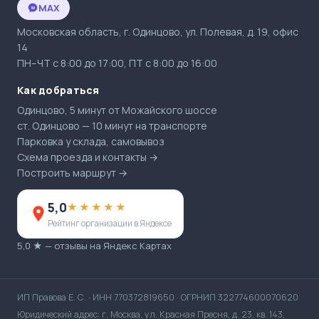
MAX
M
Московская область, г. Одинцово, ул. Полевая, д. 19, офис
14
ПН–ЧТ с 8:00 до 17:00, ПТ с 8:00 до 16:00
Как добраться
Одинцово, 5 минут от Можайского шоссе
ст. Одинцово — 10 минут на транспорте
Парковка у склада, самовывоз
Схема проезда и контакты →
Построить маршрут →
5,0
★★★★★
Рейтинг организации в Яндексе
5,0 ★ — отзывы на Яндекс Картах
ИП Правова Е. С. · ИНН 770372819650 · ОГРНИП 322774600070620
Юридический адрес: г. Москва, ул. Красная Пресня, д. 23, кв. 143,