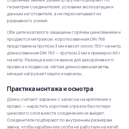
геометрии соединителей, условиям эксплуатации и
данным изготовителя, а не пересчитывают из
разрывного усилия.
Обе цепи в каталоге защищены горячим цинкованием и
продаются метражом: короткозвенная DIN 766
представлена прутком 3 мм и весит около 150 г на метр,
длиннозвенная DIN 763 — прутком 2 мм и примерно 60 г
на метр. Разница в массе важна для декоративного
провиса и подвесов: лёгкая длиннозвенная ветвь
меньше нагружает кашпо и карнизы.
Практика монтажа и осмотра
Длину считают заранее с запасом на крепление и
провис — нарастить короткий отрезок без потери
цинкового слоя в месте соединения не выйдет.
Соединители подбирают по внутренним размерам
звена, чтобы карабин или скоба не работали на изгиб.