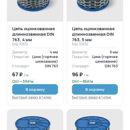
Цепь оцинкованная
Цепь оцинкованная
длиннозвенная DIN
длиннозвенная DIN
763, 4 мм
763, 5 мм
Код: 10831
Код: 10832
Диаметр:
4 мм
Диаметр:
5 мм
Покрытие:
Цинк (горячее
Покрытие:
Цинк (горячее
цинкование)
цинкование)
Стандарт:
DIN 763
Стандарт:
DIN 763
67 ₽
96 ₽
/ м
/ м
Опт — 59 ₽/м
Опт — 86 ₽/м
В корзину
В корзину
Быстрый заказ в 1 клик
Быстрый заказ в 1 клик