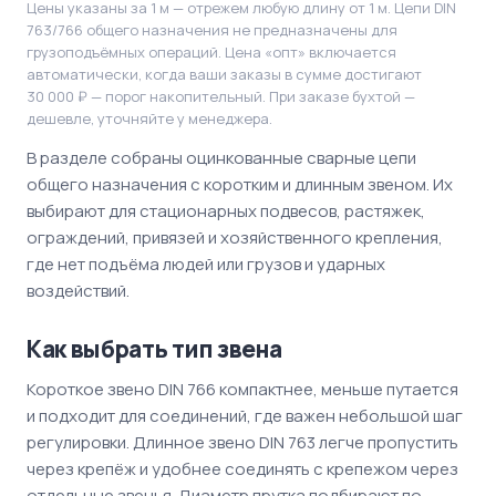
Цены указаны за 1 м — отрежем любую длину от 1 м. Цепи DIN
763/766 общего назначения не предназначены для
грузоподъёмных операций. Цена «опт» включается
автоматически, когда ваши заказы в сумме достигают
30 000 ₽ — порог накопительный. При заказе бухтой —
дешевле, уточняйте у менеджера.
В разделе собраны оцинкованные сварные цепи
общего назначения с коротким и длинным звеном. Их
выбирают для стационарных подвесов, растяжек,
ограждений, привязей и хозяйственного крепления,
где нет подъёма людей или грузов и ударных
воздействий.
Как выбрать тип звена
Короткое звено DIN 766 компактнее, меньше путается
и подходит для соединений, где важен небольшой шаг
регулировки. Длинное звено DIN 763 легче пропустить
через крепёж и удобнее соединять с крепежом через
отдельные звенья. Диаметр прутка подбирают по