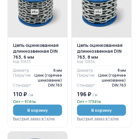
Цепь оцинкованная
Цепь оцинкованная
длиннозвенная DIN
длиннозвенная DIN
763, 6 мм
763, 8 мм
Код: 10833
Код: 10834
Диаметр:
6 мм
Диаметр:
8 мм
Покрытие:
Цинк (горячее
Покрытие:
Цинк (горячее
цинкование)
цинкование)
Стандарт:
DIN 763
Стандарт:
DIN 763
110 ₽
196 ₽
/ м
/ м
Опт — 97 ₽/м
Опт — 173 ₽/м
В корзину
В корзину
Быстрый заказ в 1 клик
Быстрый заказ в 1 клик