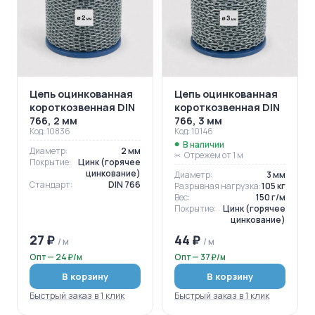
Цепь оцинкованная
Цепь оцинкованная
короткозвенная DIN
короткозвенная DIN
766, 2 мм
766, 3 мм
Код: 10836
Код: 10146
В наличии
Диаметр:
2 мм
Отрежем от 1 м
Покрытие:
Цинк (горячее
цинкование)
Диаметр:
3 мм
Стандарт:
DIN 766
Разрывная нагрузка:
105 кг
Вес:
150 г/м
Покрытие:
Цинк (горячее
цинкование)
27 ₽
44 ₽
/ м
/ м
Опт — 24 ₽/м
Опт — 37 ₽/м
В корзину
В корзину
Быстрый заказ в 1 клик
Быстрый заказ в 1 клик